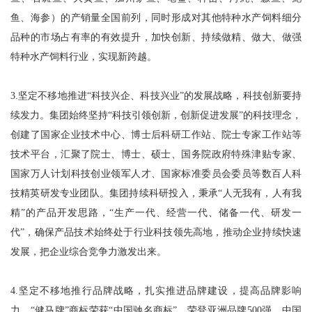
鱼、海参）的产销量全国前列，同时形成对其他特种水产饲料细分
品种的市场占有率的有效提升，加快创新、持续做精、做大、做强
特种水产饲料行业，实现新跨越。
3.坚定不移地推进“科技兴企、科技兴业”的发展战略，科技创新要持
续发力。集团始终坚持“科技引领创新，创新促进发展”的科技理念，
创建了国家企业技术中心、博士后科研工作站、院士专家工作站等
技术平台，汇聚了院士、博士、硕士、国务院政府特殊津贴专家、
国家万人计划科技创业领军人才、国家标准委员会委员等数百人科
技精英研发专业团队。集团持续科研投入，秉承“人无我有，人有我
精”的产品开发思路，“生产一代、经营一代、储备一代、研发一
代”，确保产品技术始终处于行业科技领先高地，推动企业持续快速
发展，把企业综合竞争力激发出来。
4.坚定不移地推行品牌战略，扎实推进品牌建设，提高品牌影响
力。“健马牌”商标荣获“中国驰名商标”，荣登亚洲品牌500强、中国