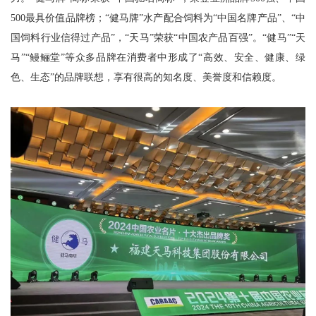
500最具价值品牌榜；“健马牌”水产配合饲料为“中国名牌产品”、“中
国饲料行业信得过产品”，“天马”荣获“中国农产品百强”。“健马”“天
马”“鳗鲡堂”等众多品牌在消费者中形成了“高效、安全、健康、绿
色、生态”的品牌联想，享有很高的知名度、美誉度和信赖度。