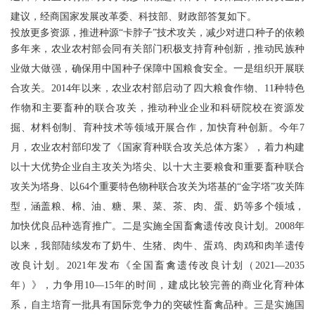
建议，经商国家发展改革委、科技部、财政部答复如下。
投放更多资源，推进种源“卡脖子”技术攻关，减少对进口种子的依赖
多年来，农业农村部会同有关部门积极支持育种创新，推动民族种
业做大做强，确保用中国种子保障中国粮食安全。一是组织开展联
合攻关。2014年以来，农业农村部启动了四大粮食作物、11种特色
作物和主要畜种的联合攻关，推动种业企业和科研院校在资源发
掘、材料创制、育种技术等领域开展合作，加快育种创新。今年7
月，农业农村部印发了《国家育种联合攻关总体方案》，着力构建
以十大优势企业自主攻关为塔尖、以十大主要粮食和重要畜种联合
攻关为塔身、以64个重要特色物种联合攻关为塔基的“金字塔”攻关阵
型，涵盖粮、棉、油、糖、果、菜、茶、肉、蛋、奶等多个领域，
加快优良品种选育推广。二是实施全国畜禽遗传改良计划。2008年
以来，我部陆续发布了奶牛、生猪、肉牛、蛋鸡、肉鸡和肉羊遗传
改良计划。2021年发布《全国畜禽遗传改良计划（2021—2035
年）》，力争用10—15年的时间，建成比较完善的商业化育种体
系，自主培育一批具有国际竞争力的突破性畜禽品种。三是实施国