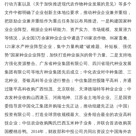
行动方案以及《关于加快推进现代农作物种业发展的意见》等多个
文件中都明确了企业创新主体地位要求，推动种业企业兼并重组，
把鼓励企业兼并重组作为重点任务加以布局推进。一是构建国家种
业企业阵型。根据企业科研能力、资产实力、市场规模、发展潜力
等情况，从全国3万余家种业企业中遴选了69家农作物、86家畜禽、
121家水产种业阵型企业，集中力量构建“破难题、补短板、强优
势”国家种业企业阵型，加快打造种业振兴的骨干力量。二是支持地
方强化资源整合。广东省种业集团有限公司、四川省现代种业发展
集团有限公司等地方种业集团先后成立；中化农业对中种集团、三
北种业、荃银高科等企业进行整合；中信集团控股隆平高科，并通
过隆平高科收购广西恒茂、北京联创、天津德瑞特等种业企业；中
农发种业收购山西潞玉、河南地神、江苏金土地等企业。三是国资
委指导原中国化工集团并购瑞士先正达，推动组建先正达（中国）
投资有限公司，打造全球营收规模最大、业务组合最全的农业高科
技企业；中信农业收购陶氏巴西玉米种子业务，并联合首农收购英
国樱桃谷鸭。2014年，财政部和中投公司共同出资设立中国海外农