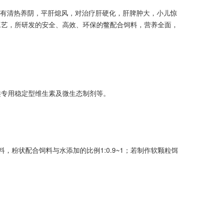
入药，有清热养阴，平肝熄风，对治疗肝硬化，肝脾肿大，小儿惊
工艺，所研发的安全、高效、环保的鳖配合饲料，营养全面，
类专用稳定型维生素及微生态制剂等。
粉状配合饲料与水添加的比例1:0.9~1；若制作软颗粒饵