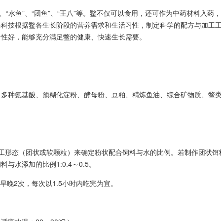
”、“水鱼”、“团鱼”、“王八”等。鳖不仅可以食用，还可作为中药材料
马科技根据鳖各生长阶段的营养需求和生活习性，制定科学的配方与加工
食性好，能够充分满足鳖的健康、快速生长需要。
、多种氨基酸、预糊化淀粉、酵母粉、豆粕、精炼鱼油、综合矿物质、鳖
工形态（团状或软颗粒）来确定粉状配合饲料与水的比例。若制作团状饵料，
与水添加的比例1:0.4～0.5。
分早晚2次，每次以1.5小时内吃完为宜。