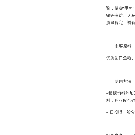
鳖，俗称“甲鱼
痫等有益。天
质量稳定，诱
一、主要原料
优质进口鱼粉
二、使用方法
«根据饵料的加
料，粉状配合饲料
« 日投喂一般