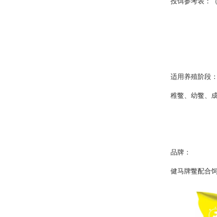
投饵参考表：（
适用养殖阶段
稚鳖、幼鳖、
品牌：
健马牌鳖配合