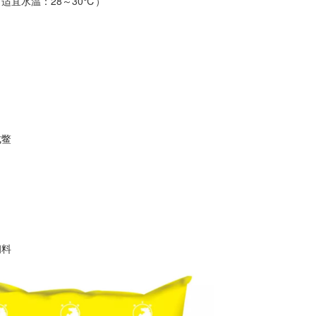
适宜水温：28～30℃）
：
成鳖
饲料