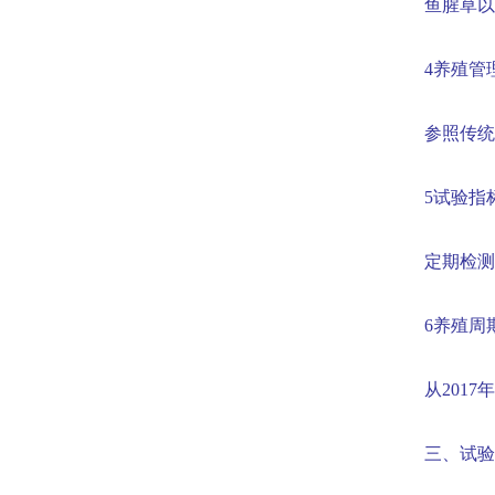
鱼腥草以
4
养殖管
参照传统
5
试验指
定期检测
6
养殖周
从
2017
年
三、试验