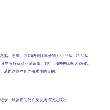
总氮、总磷、
COD
的去除率分别为
39.06%
、
78.52%
、
，其中鱼腥草对亚硝态氮、
TP
、
TN
的去除率达
50%
以
，从而达到净化养殖水质的目的。
记录，试验期间死亡及发病情况见表
2
。