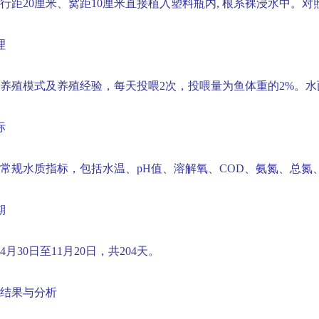
行距
20
厘米、窝距
10
厘米直接植入塑料瓶内
,
根系裸浸水中。对
理
养殖模式及养殖经验，每天投喂
2
次，投喂量为鱼体重的
2%
。水
标
常规水质指标，包括水温、
pH
值、溶解氧、
COD
、氨氮、总氮
期
4
月
30
日至
11
月
20
日，共
204
天。
结果与分析