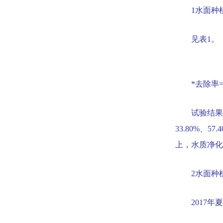
1
水面种
见表
1
。
*
去除率
=
试验结果
33.80%
、
57.
上，水质净化
2
水面种
2017
年夏