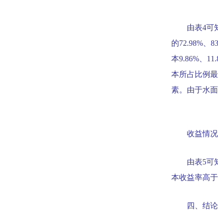
由表
4
可
的
72.98%
、
8
本
9.86%
、
11
本所占比例最
素。由于水面
收益情况
由表
5
可
本收益率高于
四、结论