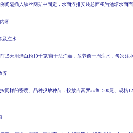
例间隔插入铁丝网架中固定，水面浮排安装总面积为池塘水面面
内容
毒及注水
前
15
天用漂白粉
10
千克
/
亩干法消毒，放养前一周注水，每次注
放养
按同样的密度、品种投放种苗，投放吉富罗非鱼
1500
尾、规格
12
植