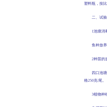
塑料瓶，按比
二、试验
1
池塘消
鱼种放养
2
种苗的
四口池塘
格
250
克
/
尾。
3
植物种