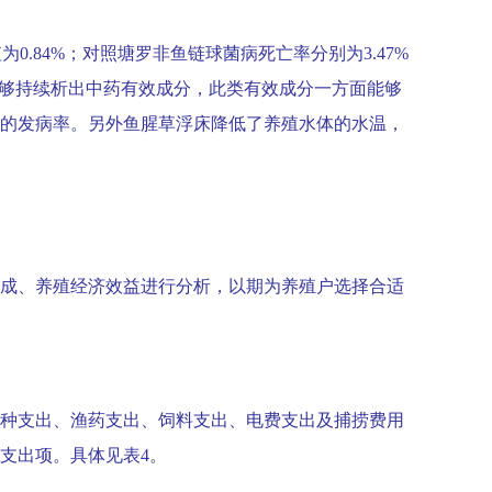
值为
0.84%
；对照塘罗非鱼链球菌病死亡率分别为
3.47%
够持续析出中药有效成分，此类有效成分一方面能够
的发病率。另外鱼腥草浮床降低了养殖水体的水温，
成、养殖经济效益进行分析，以期为养殖户选择合适
种支出、渔药支出、饲料支出、电费支出及捕捞费用
支出项。具体见表
4
。