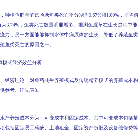
，种植鱼腥草的试验塘鱼类死亡率分别为
0.67%
和
1.00%
，平均
值为
3.74%
，鱼类死亡数量明显增多。推测鱼腥草在生长过程中能
疫力，另一方面能够抑制水体中病原体的生长，降低了养殖鱼类
殖鱼类死亡的原因之一。
殖模式经济效益分析
、经济理论，对鱼药共生养殖模式及传统精养模式的养殖成本构
供参考。详见表
3
。
水产养殖成本分为：可变成本和固定成本。其中可变成本包括苗
项包括固定员工薪酬、土地租金、固定资产折旧及设备维修费等