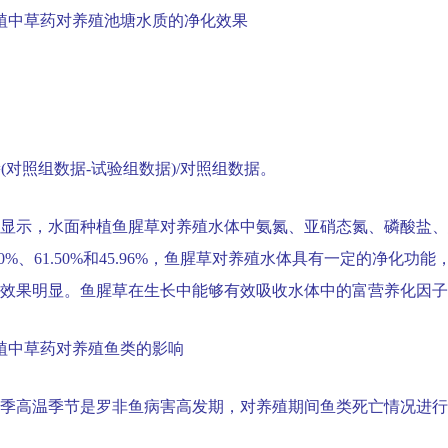
植中草药对养殖池塘水质的净化效果
(
对照组数据
-
试验组数据
)/
对照组数据。
显示，水面种植鱼腥草对养殖水体中氨氮、亚硝态氮、磷酸盐、
40%
、
61.50%
和
45.96%
，鱼腥草对养殖水体具有一定的净化功能
效果明显。鱼腥草在生长中能够有效吸收水体中的富营养化因子
植中草药对养殖鱼类的影响
季高温季节是罗非鱼病害高发期，对养殖期间鱼类死亡情况进行