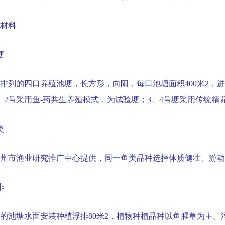
材料
塘
排列的四口养殖池塘，长方形，向阳，每口池塘面积
400
米
2
，进
、
2
号采用鱼
-
药共生养殖模式，为试验塘；
3
、
4
号塘采用传统精
类
州市渔业研究推广中心提供，同一鱼类品种选择体质健壮、游动
排
的池塘水面安装种植浮排
80
米
2
，植物种植品种以鱼腥草为主。