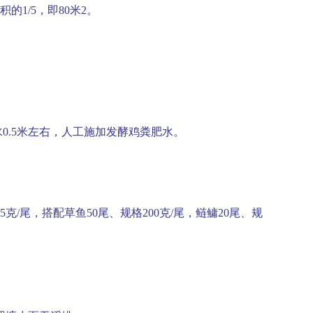
积的
1/5
，即
80
米
2
。
水
0.5
米左右，人工施加发酵鸡粪肥水。
5
克
/
尾，搭配草鱼
50
尾、规格
200
克
/
尾，鲢鳙
20
尾、规