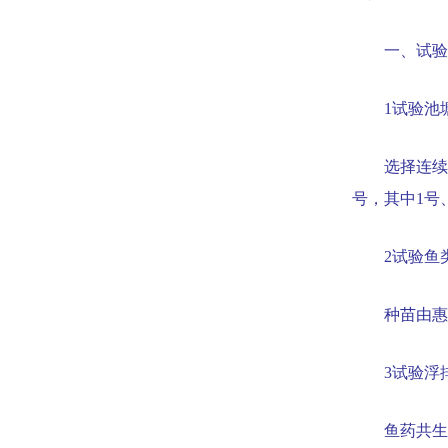
一、试验
1
试验池
选择连续
号，其中
1
号
2
试验鱼
种苗由惠
3
试验浮
鱼药共生