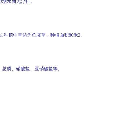
照塘水面无浮排。
面种植中草药为鱼腥草，种植面积
80
米
2
。
、总磷、硝酸盐、亚硝酸盐等。