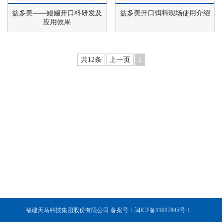
益多美——鳗鲡开口料研发及
益多美开口饵料现场使用介绍
应用效果
共12条
上一页
2
福建天马科技集团股份有限公司 备案号：闽ICP备11017845号-1