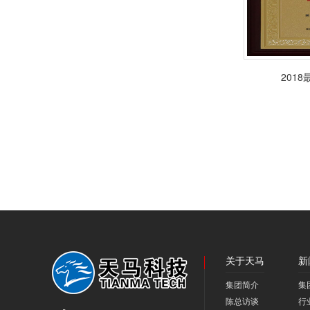
201
关于天马
新
集团简介
集
陈总访谈
行