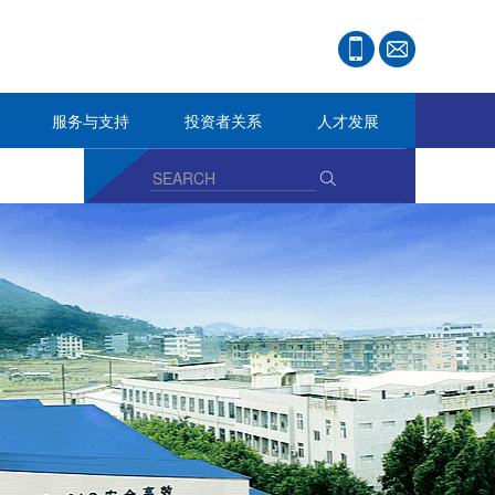
服务与支持
投资者关系
人才发展