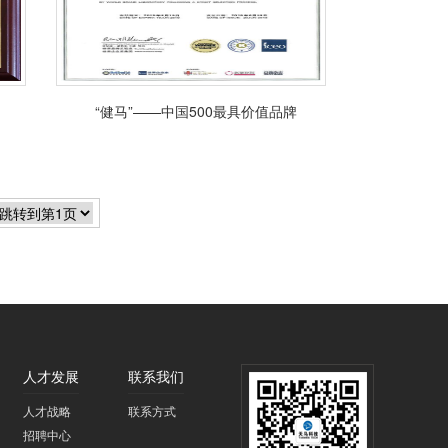
“健马”——中国500最具价值品牌
人才发展
联系我们
人才战略
联系方式
招聘中心