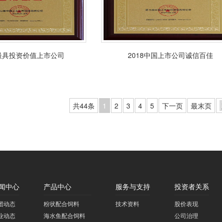
8最具投资价值上市公司
2018中国上市公司诚信百佳
共44条
1
2
3
4
5
下一页
最末页
闻中心
产品中心
服务与支持
投资者关系
团动态
粉状配合饲料
技术资料
股价表现
业动态
海水鱼配合饲料
公司治理