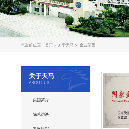
您当前位置：
首页
>
关于天马
>
企业荣誉
关于天马
ABOUT US
集团简介
陈总访谈
发展历程