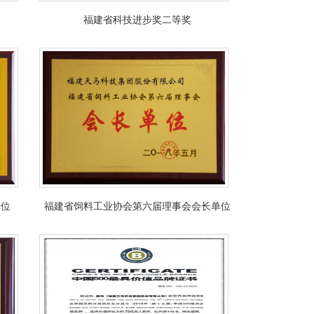
福建省科技进步奖二等奖
单位
福建省饲料工业协会第六届理事会会长单位