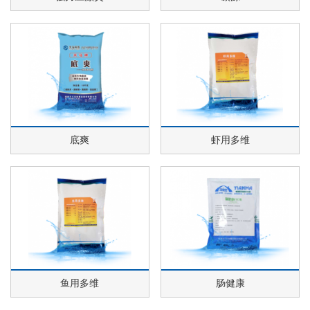
底爽
虾用多维
鱼用多维
肠健康