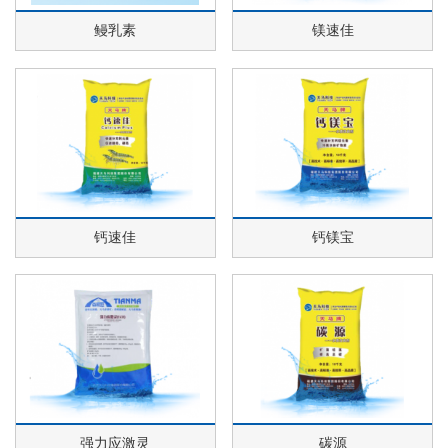
鳗乳素
镁速佳
钙速佳
钙镁宝
强力应激灵
碳源